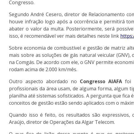
Congresso.
Segundo André Cesero, diretor de Relacionamento com
houve infração logo após a ocorrência e permitirá tom
abater o valor da multa. Posteriormente, será possíve
isso, é recomendável ver mais detalhes neste link
https:
Sobre economia de combustível e gestão de matriz alt
mais sobre as soluções de gás natural veicular (GNV), 
na Comgás. De acordo com ele, o GNV permite economia
rodam acima de 2.000 km/mês.
Outro aspecto abordado no
Congresso AIAFA
foi 
profissionais da área usam, de alguma forma, algum ti
planilha até sistemas sofisticados. A pergunta que fica 
conceitos de gestão estão sendo aplicados com o máximo
Quando isso é feito, os resultados são expressivos
Araújo, diretor de Operações da Algar Telecom.
O que fica de lição desse evento é que os gestor