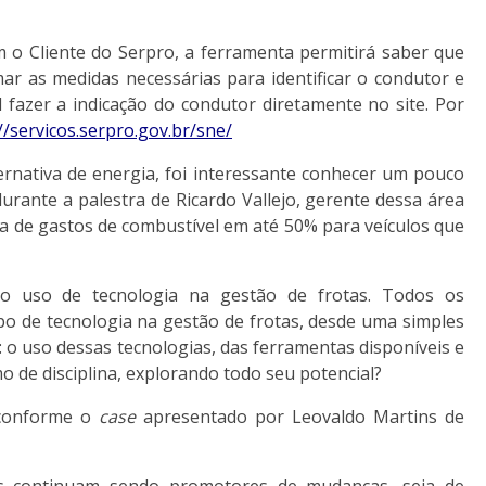
 o Cliente do Serpro, a ferramenta permitirá saber que
ar as medidas necessárias para identificar o condutor e
l fazer a indicação do condutor diretamente no site. Por
//servicos.serpro.gov.br/sne/
ernativa de energia, foi interessante conhecer um pouco
durante a palestra de Ricardo Vallejo, gerente dessa área
 de gastos de combustível em até 50% para veículos que
o uso de tecnologia na gestão de frotas. Todos os
po de tecnologia na gestão de frotas, desde uma simples
é: o uso dessas tecnologias, das ferramentas disponíveis e
 de disciplina, explorando todo seu potencial?
, conforme o
case
apresentado por Leovaldo Martins de
es continuam sendo promotores de mudanças, seja de