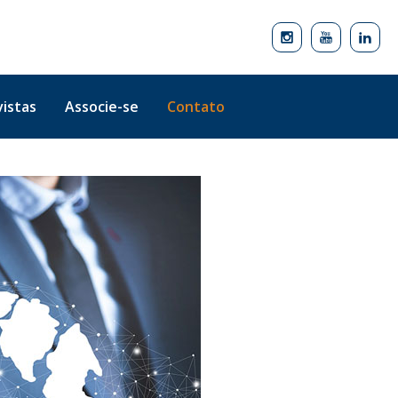
istas
Associe-se
Contato