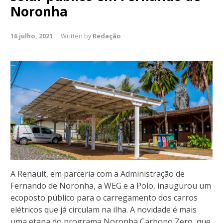
Noronha
16 julho, 2021
Written by
Redação
A Renault, em parceria com a Administração de
Fernando de Noronha, a WEG e a Polo, inaugurou um
ecoposto público para o carregamento dos carros
elétricos que já circulam na ilha. A novidade é mais
uma etapa do programa Noronha Carbono Zero, que,