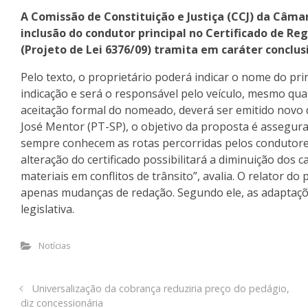
A Comissão de Constituição e Justiça (CCJ) da Câm
inclusão do condutor principal no Certificado de Re
(Projeto de Lei 6376/09) tramita em caráter conclus
Pelo texto, o proprietário poderá indicar o nome do pri
indicação e será o responsável pelo veículo, mesmo qua
aceitação formal do nomeado, deverá ser emitido novo
José Mentor (PT-SP), o objetivo da proposta é assegur
sempre conhecem as rotas percorridas pelos condutore
alteração do certificado possibilitará a diminuição dos 
materiais em conflitos de trânsito”, avalia. O relator do
apenas mudanças de redação. Segundo ele, as adaptaçõe
legislativa.
Notícias
Universalização da cobrança reduziria preço do pedágio,
diz concessionária