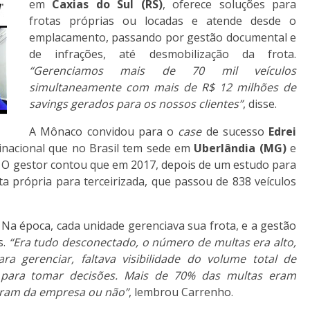
em
Caxias do Sul (RS)
, oferece soluções para
frotas próprias ou locadas e atende desde o
emplacamento, passando por gestão documental e
de infrações, até desmobilização da frota.
“Gerenciamos mais de 70 mil veículos
simultaneamente com mais de R$ 12 milhões de
savings gerados para os nossos clientes”
, disse.
A Mônaco convidou para o
case
de sucesso
Edrei
tinacional que no Brasil tem sede em
Uberlândia (MG)
e
 O gestor contou que em 2017, depois de um estudo para
ta própria para terceirizada, que passou de 838 veículos
 Na época, cada unidade gerenciava sua frota, e a gestão
s.
“Era tudo desconectado, o número de multas era alto,
ra gerenciar, faltava visibilidade do volume total de
de para tomar decisões. Mais de 70% das multas eram
 eram da empresa ou não”
, lembrou Carrenho.