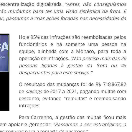
centralização digitalizada.
“Antes, não conseguíamos
tão mudamos para ter uma visão sistêmica da frota. E
 passamos a criar ações focadas nas necessidades da
Hoje 95% das infrações são reembolsadas pelos
funcionários e há somente uma pessoa na
equipe, alinhada com a Mônaco, para toda a
operação de infrações.
“Não preciso mais das 26
pessoas ligadas à gestão da frota ou 45
despachantes para este serviço.”
O resultado das mudanças foi de R$ 718.867,82
de
savings
de 2017 a 2021, pagando multas com
desconto, evitando “remultas” e reembolsando
infrações.
Para Carrenho, a gestão das multas ficou mais
em apoiar e gerenciar.
“Passamos a ser estratégicos, a
s seguros para a tomada de decisões.”